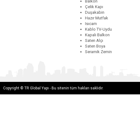
Balkon
Çelik Kapı
Duşakabin
Hazır Mutfak
Isıcam
Kablo TV-Uydu
Kapalı Balkon
Saten Alçı
Saten Boya
Seramik Zemin
Copyright © TR Global Yapı - Bu sitenin tüm hakları saklıdır.