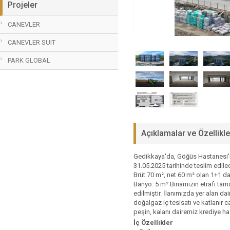
Projeler
CANEVLER
CANEVLER SUIT
PARK GLOBAL
Açıklamalar ve Özellikle
Gedikkaya'da, Göğüs Hastanesi'ni
31.05.2025 tarihinde teslim edil
Brüt 70 m², net 60 m² olan 1+1 d
Banyo: 5 m² Binamızın etrafı tam
edilmiştir. İlanımızda yer alan d
doğalgaz iç tesisatı ve katlanır ca
peşin, kalanı dairemiz krediye ha
İç Özellikler