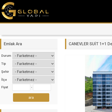
Emlak Ara
CANEVLER SUİT 1+1 Den
Durum
Tip
Şehir
İlçe
Fiyat
-