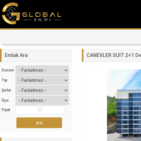
Emlak Ara
CANEVLER SUİT 2+1 Den
Durum
Tip
Şehir
İlçe
Fiyat
-