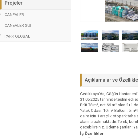
Projeler
CANEVLER
CANEVLER SUIT
PARK GLOBAL
Açıklamalar ve Özellikle
Gedikkaya'da, Göğüs Hastanesi'ni
31.05.2025 tarihinde teslim edil
Brüt 78 m², net 66 m² olan 2+1 da
Yatak Odası: 10 m² Balkon: 5 m² 
daire için 1 araçlık otopark tahsi
alanına bakmaktadır. Terek, kombi,
geçebilirsiniz. Ödeme şartları: Ya
İç Özellikler