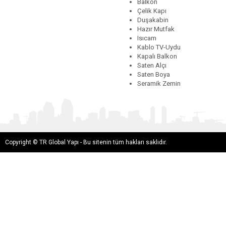
Balkon
Çelik Kapı
Duşakabin
Hazır Mutfak
Isıcam
Kablo TV-Uydu
Kapalı Balkon
Saten Alçı
Saten Boya
Seramik Zemin
Copyright © TR Global Yapı - Bu sitenin tüm hakları saklıdır.